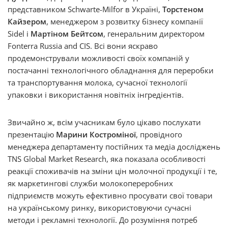
представником Schwarte-Milfor в Україні,
Торстеном
Кайзером
, менеджером з розвитку бізнесу компанії
Sidel і
Мартіном Бейтсом
, генеральним директором
Fonterra Russia and CIS. Всі вони яскраво
продемонстрували можливості своїх компаній у
постачанні технологічного обладнання для переробки
та транспортування молока, сучасної технології
упаковки і використання новітніх інгредієнтів.
Звичайно ж, всім учасникам було цікаво послухати
презентацію
Марини Костроміної
, провідного
менеджера департаменту постійних та медіа досліджень
TNS Global Market Research, яка показала особливості
реакції споживачів на зміни цін молочної продукції і те,
як маркетингові служби молокопереробних
підприємств можуть ефективно просувати свої товари
на українському ринку, використовуючи сучасні
методи і рекламні технології. До розуміння потреб