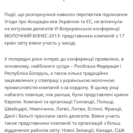
Події, що розгорнулися навколо перспектив підписання
Угоди про Асоціацію між Україною та ЄС, не вплинули
на ентузіазм делегатів VI Всеукраїнської конференції
МОЛОЧНИЙ БІЗНЕС-2013: представники компаній з 17
країн світу взяли участь у заході.
У попередні роки інтерес до конференції проявляли, в
основному, найближчі сусіди – Російська Федерація і
Республіка Білорусь, а також кілька традиційно
зацікавлених у співпраці з українською молочною
промисловістю компаній з-за кордону. В цьому році
набагато повніше, ніж раніше, були представлені країни
Європи. Компанії та організації Голландії, Польщі,
Швейцарії, Німеччини, Латвії, Литви, Естонії, Франції,
Данії і Бельгії прислали своїх делегатів. Взяли участь
також представники компаній та організацій з більш
віддалених районів світу: Нової Зеландії, Канади, США