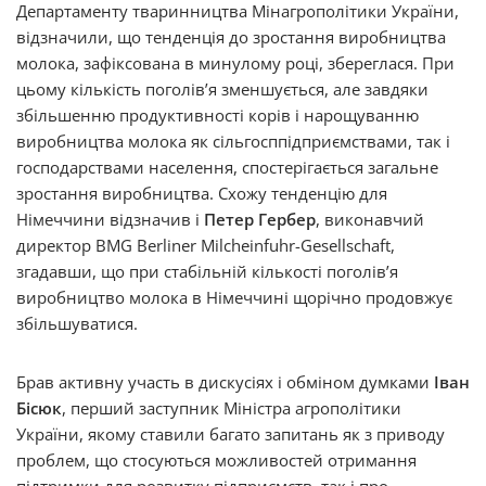
Департаменту тваринництва Мінагрополітики України,
відзначили, що тенденція до зростання виробництва
молока, зафіксована в минулому році, збереглася. При
цьому кількість поголів’я зменшується, але завдяки
збільшенню продуктивності корів і нарощуванню
виробництва молока як сільгосппідприємствами, так і
господарствами населення, спостерігається загальне
зростання виробництва. Схожу тенденцію для
Німеччини відзначив і
Петер Гербер
, виконавчий
директор BMG Berliner Milcheinfuhr-Gesellschaft,
згадавши, що при стабільній кількості поголів’я
виробництво молока в Німеччині щорічно продовжує
збільшуватися.
Брав активну участь в дискусіях і обміном думками
Іван
Бісюк
, перший заступник Міністра агрополітики
України, якому ставили багато запитань як з приводу
проблем, що стосуються можливостей отримання