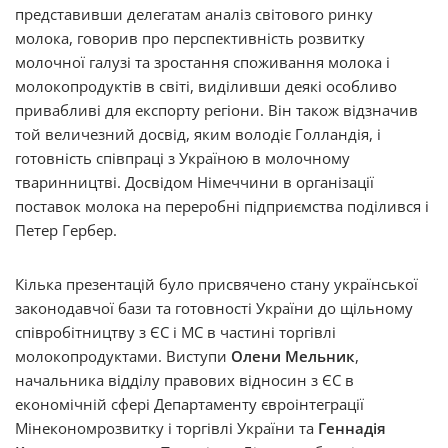
представивши делегатам аналіз світового ринку
молока, говорив про перспективність розвитку
молочної галузі та зростання споживання молока і
молокопродуктів в світі, виділивши деякі особливо
привабливі для експорту регіони. Він також відзначив
той величезний досвід, яким володіє Голландія, і
готовність співпраці з Україною в молочному
тваринництві. Досвідом Німеччини в організації
поставок молока на переробні підприємства поділився і
Петер Гербер.
Кілька презентацій було присвячено стану української
законодавчої бази та готовності України до щільному
співробітництву з ЄС і МС в частині торгівлі
молокопродуктами. Виступи
Олени Мельник
,
начальника відділу правових відносин з ЄС в
економічній сфері Департаменту євроінтеграції
Мінекономрозвитку і торгівлі України та
Геннадія