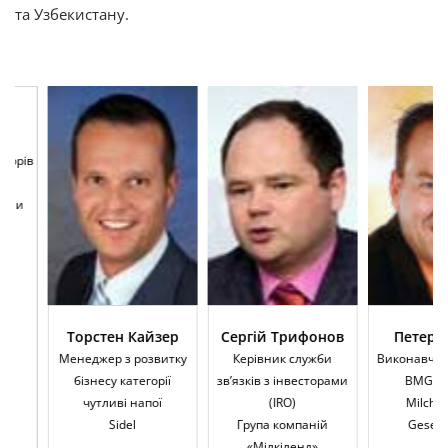
та Узбекистану.
ів
Торстен Кайзер
Сергій Трифонов
Петер Гер
Менеджер з розвитку
Керівник служби
Виконавчий ди
бізнесу категорії
зв’язків з інвесторами
BMG Berlin
чутливі напої
(IRO)
Milcheinfuh
Sidel
Група компаній
Gesellschaf
«Мілкіленд»