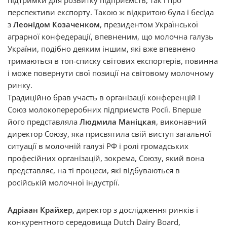
підтримки для розвитку підприємств, так і про
перспективи експорту. Такою ж відкритою була і бесіда
з
Леонідом Козаченком
, президентом Української
аграрної конфедерації, впевненим, що молочна галузь
України, подібно деяким іншим, які вже впевнено
тримаються в топ-списку світових експортерів, повинна
і може повернути свої позиції на світовому молочному
ринку.
Традиційно брав участь в організації конференцій і
Союз молокопереробних підприємств Росії. Вперше
його представляла
Людмила Маніцкая
, виконавчий
директор Союзу, яка присвятила свій виступ загальної
ситуації в молочній галузі РФ і ролі громадських
професійних організацій, зокрема, Союзу, який вона
представляє, на ті процеси, які відбуваються в
російській молочної індустрії.
Адріаан Крайхер
, директор з дослідження ринків і
конкурентного середовища Dutch Dairy Board,