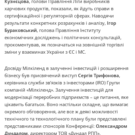
Кузнєцова
, голови Правління Ліги виробників
харчових продуктів, показали, як йдуть справи в
сертифікаційної і регуляторній сферах. Наводячи
результати конкретних розрахунків і аналізу,
Ігор
Бураковський
, голова Правління Інституту
економічних досліджень і політичних консультацій,
прокоментував, як позначаться на зовнішній торгівлі
зміни у взаєминах України з ЄС і МС.
Досвіду Мілкіленд в залученні інвестицій і розширення
бізнесу був присвячений виступ
Сергія Трифонова
,
керівника служби зв’язків з інвесторами (IRO) Групи
компаній «Мілкіленд». Залучення інвестицій для
модернізації переробних підприємств – це питання, яке
цікавить багатьох. Воно настільки складне, що вимагає
окремого обговорення, але все ж деякі можливості
технічного та технологічного плану були представлені
представниками спонсорів Конференції:
Олександром
Дундалом
, директором ТОВ «Дундал РПП»,