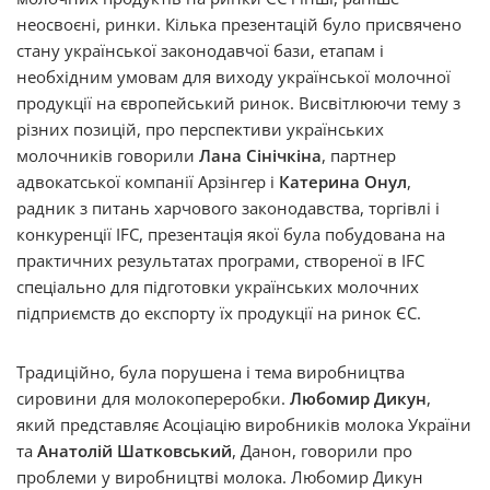
неосвоєні, ринки. Кілька презентацій було присвячено
стану української законодавчої бази, етапам і
необхідним умовам для виходу української молочної
продукції на європейський ринок. Висвітлюючи тему з
різних позицій, про перспективи українських
молочників говорили
Лана Сінічкіна
, партнер
адвокатської компанії Арзінгер і
Катерина Онул
,
радник з питань харчового законодавства, торгівлі і
конкуренції IFC, презентація якої була побудована на
практичних результатах програми, створеної в IFC
спеціально для підготовки українських молочних
підприємств до експорту їх продукції на ринок ЄС.
Традиційно, була порушена і тема виробництва
сировини для молокопереробки.
Любомир Дикун
,
який представляє Асоціацію виробників молока України
та
Анатолій Шатковський
, Данон, говорили про
проблеми у виробництві молока. Любомир Дикун