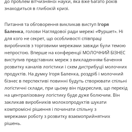
до проблем вітчизняної науки, яка вже багато років
знаходиться в глибокій кризі.
Питання та обговорення викликав виступ
Ігоря
Баленка
, голови Наглядової ради мережі «Фуршет». Ні
для кого не секрет, що особливості співпраці
виробників з торговими мережами завжди були темою
непростою. Вперше на конференції МОЛОЧНИЙ БІЗНЕС
виступив представник мереж з викладенням бачення
розвитку каналів логістики і схем дистрибуції молочних
продуктів. На думку Ігоря Баленка, роздріб і молочний
бізнес в перспективі повинні будуть створювати спільні
логістичні склади, при цьому він підкреслив, що перехід
на централізовану логістику буде дуже болючим. Він
закликав виробників молокопродуктів шукати
компромісні рішення і починати спільну з
мережами роботу з розвитку взаємоприйнятних
рішень.