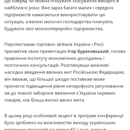
що навряд чи можна очікувати скасування ембарго в
найближчі роки. Вже зараз багато малих і середніх
підприємств намагаються використовувати цю
ситуацію, а великі молочні господарства планують
будувати свої молокопереробні підприємства.
Перспективам торгових зв’язків України і Росії
присвятив свою презентацію
Ігор Бураковський
, голова
правління Інституту економічних досліджень і
політичних консультацій. Розглянувши можливі
наслідки введення ввізних мит Російською Федерацією,
він вважає, що більшої шкоди поставкам може
принести підвищення рівня нетарифного регулювання
аж до повної заборони ввезення з України окремих
товарів, ніж більш високі ввізні мита.
В цьому році особливий акцент в програмі конференції
було зроблено на можливостях виходу українських
молочних продуктів на ринки ЄС і інші, раніше