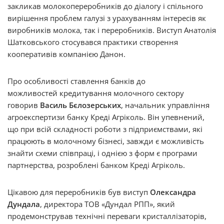
закликав молокопереробників до діалогу і спільного
вирішення проблем галузі з урахуванням інтересів як
виробників молока, так і переробників. Виступ Анатолія
Шатковського стосувався практики створення
кооперативів компанією Данон.
Про особливості ставлення банків до
можливостей кредитування молочного сектору
говорив
Василь Бєлозерських
, начальник управління
агроекспертизи банку Креді Агріколь. Він упевнений,
що при всій складності роботи з підприємствами, які
працюють в молочному бізнесі, завжди є можливість
знайти схеми співпраці, і однією з форм є програми
партнерства, розроблені банком Креді Агріколь.
Цікавою для переробників був виступ
Олександра
Дундала
, директора ТОВ «Дундал РПП», який
продемонстрував технічні переваги кристаллізаторів,