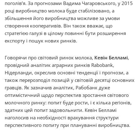
поголів’я. За прогнозами Вадима Чагаровського, у 2015
році виробництво молока буде стабілізовано, а
збільшення його виробництва можливе за умови
створення кооперативів. Він також вважає, що
стратегією галузі в цілому повинні бути розширення
експорту і пошук нових ринків.
Говорячи про світовий ринок молока,
Кевін Белламі
,
провідний аналітик аграрних ринків Rabobank,
Нідерланди, окреслив основні тенденції і прогнози, а
також перерозподіл позицій у світовій десятці основних
гравців. Як зазначив аналітик, Рабобанк дуже
оптимістичний щодо перспектив зростання світового
молочного ринку: попит буде рости, і є кілька регіонів,
здатних цей попит задовольнити. Кевін Белламі
наголосив на необхідності врахування структури
перспективного попиту при плануванні виробництва.