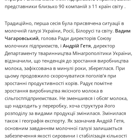
представники близько 90 компаній з 11 країн світу .
Традиційно, перша сесія була присвячена ситуації в
молочній галузі України, Росії, Білорусі та світу.
Вадим
Чагаровський
, голова Ради директорів Союзу
молочних підприємств, і
Андрій Гетя
, директор
Департаменту тваринництва Мінагрополітики України,
відзначили, що тенденція до зростання виробництва
молока, зафіксована в минулі роки, збереглася. При
цьому продовжило скорочуватися поголів’я при
зростанні продуктивності корів. Радує помітне
зростання виробництва якісного молока в
сільгосппідприємствах. Не зменшився і обсяг молока,
що надходить у переробку, хоча структура його
розподілу за видами продукції змінилася. Змінилася
також і географія експорту. Як зазначив Андрій Гетя,
основним завданням молочної галузі залишається
забезпечення якості сировини і стабілізація кількості