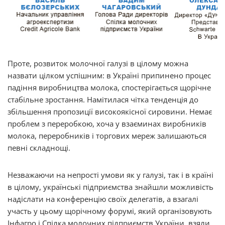
Проте, розвиток молочної галузі в цілому можна
назвати цілком успішним: в Україні припинено процес
падіння виробництва молока, спостерігається щорічне
стабільне зростання. Намітилася чітка тенденція до
збільшення пропозиції високоякісної сировини. Немає
проблем з переробкою, хоча у взаєминах виробників
молока, переробників і торгових мереж залишаються
певні складнощі.
Незважаючи на непрості умови як у галузі, так і в країні
в цілому, українські підприємства знайшли можливість
надіслати на конференцію своїх делегатів, а взагалі
участь у цьому щорічному форумі, який організовують
Інфагро і Спілка молочних підприємств України, взяли