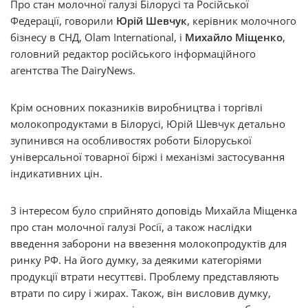
Про стан молочної галузі Білорусі та Російської
Федерації, говорили
Юрій Шевчук
, керівник молочного
бізнесу в СНД, Olam International, і
Михайло Міщенко
,
головний редактор російського інформаційного
агентства The DairyNews.
Крім основних показників виробництва і торгівлі
молокопродуктами в Білорусі, Юрій Шевчук детально
зупинився на особливостях роботи Білоруської
універсальної товарної біржі і механізмі застосування
індикативних цін.
З інтересом було сприйнято доповідь Михайла Міщенка
про стан молочної галузі Росії, а також наслідки
введення заборони на ввезення молокопродуктів для
ринку РФ. На його думку, за деякими категоріями
продукції втрати несуттєві. Проблему представляють
втрати по сиру і жирах. Також, він висловив думку,