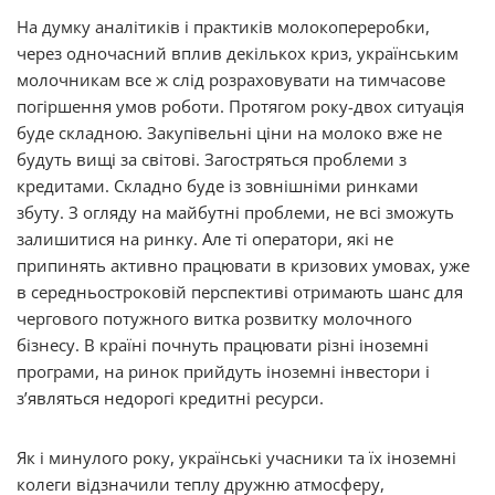
На думку аналітиків і практиків молокопереробки,
через одночасний вплив декількох криз, українським
молочникам все ж слід розраховувати на тимчасове
погіршення умов роботи. Протягом року-двох ситуація
буде складною. Закупівельні ціни на молоко вже не
будуть вищі за світові. Загостряться проблеми з
кредитами. Складно буде із зовнішніми ринками
збуту. З огляду на майбутні проблеми, не всі зможуть
залишитися на ринку. Але ті оператори, які не
припинять активно працювати в кризових умовах, уже
в середньостроковій перспективі отримають шанс для
чергового потужного витка розвитку молочного
бізнесу. В країні почнуть працювати різні іноземні
програми, на ринок прийдуть іноземні інвестори і
з’являться недорогі кредитні ресурси.
Як і минулого року, українські учасники та їх іноземні
колеги відзначили теплу дружню атмосферу,