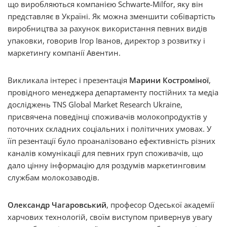
що виробляються компанією Schwarte-Milfor, яку він
представляє в Україні. Як можна зменшити собівартість
виробництва за рахунок використання певних видів
упаковки, говорив Ігор Іванов, директор з розвитку і
маркетингу компанії Авентин.
Викликала інтерес і презентація
Марини Костроміної
,
провідного менеджера департаменту постійних та медіа
досліджень TNS Global Market Research Ukraine,
присвячена поведінці споживачів молокопродуктів у
поточних складних соціальних і політичних умовах. У
їїп резентації було проаналізовано ефективність різних
каналів комунікації для певних груп споживачів, що
дало цінну інформацію для роздумів маркетинговим
службам молокозаводів.
Олександр Чагаровський
, професор Одеської академії
харчових технологій, своїм виступом привернув увагу