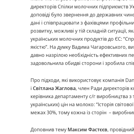
директорів Спілки молочних підприємств Ук
доповіді було звернення до державних чино
дані і співпрацювати з фахівцями профільних
розвитку, можливі у тій складній ситуації,
українських молочних продуктів до ЄС: “Спр
якістю”. На думку Вадима Чагаровського, в
давно назрілою необхідність ефективних п
задовольнила обидві сторони і зробила сп
Про підходи, які використовує компанія Da
і
Світлана Жаглова
, член Ради директорів 
керівника департаменту с/г виробництва з т
українських) цін на молоко: “Історія світово
межах 30%, тому кожна із сторін – виробни
Доповнив тему
Максим Фастєєв
, провідни