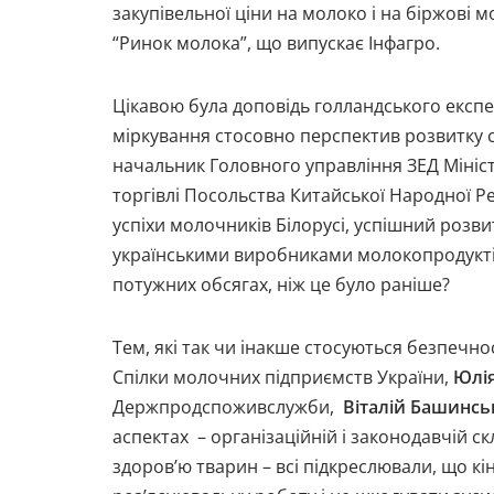
закупівельної ціни на молоко і на біржові
“Ринок молока”, що випускає Інфагро.
Цікавою була доповідь голландського експ
міркування стосовно перспектив розвитку с
начальник Головного управління ЗЕД Мініст
торгівлі Посольства Китайської Народної Ре
успіхи молочників Білорусі, успішний розви
українськими виробниками молокопродуктів
потужних обсягах, ніж це було раніше?
Тем, які так чи інакше стосуються безпечно
Спілки молочних підприємств України,
Юлі
Держпродспоживслужби,
Віталій Башинс
аспектах – організаційній і законодавчій с
здоров’ю тварин – всі підкреслювали, що к