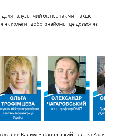
ля галузі, і чий бізнес так чи інакше
як колеги і добрі знайомі, і це дозволяє
е говорив
Вадим Чагаровський
, голова Ради