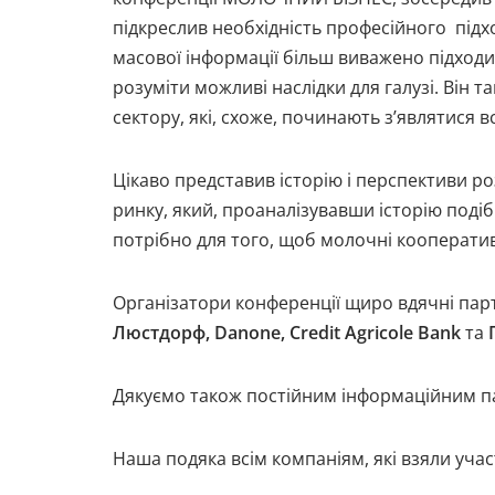
підкреслив необхідність професійного підх
масової інформації більш виважено підходи
розуміти можливі наслідки для галузі. Він
сектору, які, схоже, починають з’являтися в
Цікаво представив історію і перспективи р
ринку, який, проаналізувавши історію подіб
потрібно для того, щоб молочні кооператив
Організатори конференції щиро вдячні па
Люстдорф,
Danone
,
Credit
Agricole
Bank
та
Дякуємо також постійним інформаційним 
Наша подяка всім компаніям, які взяли уч