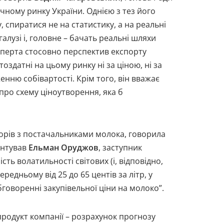
чному ринку України. Однією з тез його
 спиратися не на статистику, а на реальні
алузі і, головне – бачать реальні шляхи
експерта стосовно перспектив експорту
здатні на цьому ринку ні за ціною, ні за
нню собівартості. Крім того, він вважає
ро схему ціноутворення, яка б
оворів з постачальниками молока, говорила
ментував
Ельман Оруджов
, заступник
ть волатильності світових (і, відповідно,
ередньому від 25 до 65 центів за літр, у
говоренні закупівельної ціни на молоко”.
родукт компанії – розрахунок прогнозу