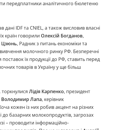
увати передплатники аналітичного бюлетеню
в дані IDF та CNIEL, а також висловив власні
їх країн говорили
Олексій Богданов
,
 Цзюнь
, Радник з питань економіки та
 вивчення молочного ринку РФ. Безперечні
 поставок їх продукції до РФ, ставить перед
очних товарів в Україну у ще більш
в, торкнулися
Лідія Карпенко
, президент
,
Володимир Лапа
, керівник
Хоча кожен із них робив акцент на різних
ті до базарних молокопродуктів, загрозах
узі – проводити інформаційно-