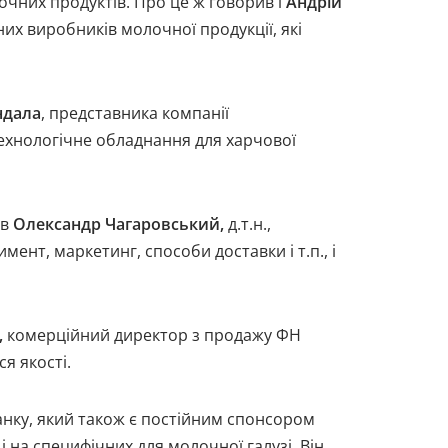
чних продуктів. Про це ж говорив і
Андрій
них виробників молочної продукції, які
ндала
, представника компанії
технологічне обладнання для харчової
ів
Олександр Чагаровський,
д.т.н.,
ент, маркетинг, способи доставки і т.п., і
,
комерційний директор з продажу ФН
я якості.
анку, який також є постійним спонсором
на специфічних для молочної галузі. Він