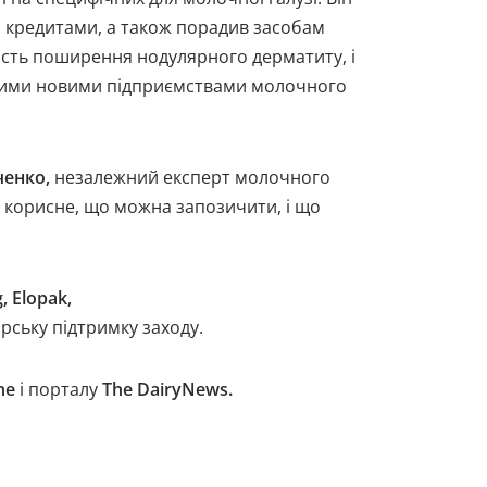
за кредитами, а також порадив засобам
ість поширення нодулярного дерматиту, і
еликими новими підприємствами молочного
енко,
незалежний експерт молочного
те корисне, що можна запозичити, і що
g
,
Elopak
,
рську підтримку заходу.
ne
і порталу
The
DairyNews
.