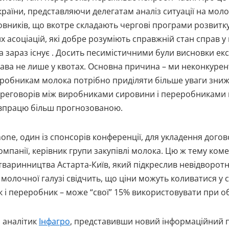
раїни, представляючи делегатам аналіз ситуації на моло
вників, що вкотре складають чергові програми розвитку,
 асоціацій, які добре розуміють справжній стан справ у г
 яка зараз існує . Досить песимістичними були висновки 
ава не лише у квотах. Основна причина – ми неконкуренто
иробникам молока потрібно приділяти більше уваги зниже
ереговорів між виробниками сировини і переробниками п
івпрацю більш прогнозованою.
none, один із спонсорів конференції, для укладення дог
компанії, керівник групи закупівлі молока. Цю ж тему ко
варинництва Астарта-Київ, який підкреслив невідворотніс
ї молочної галузі свідчить, що ціни можуть коливатися у с
к і переробник – може “свої” 15% використовувати при об
й аналітик
Інфагро
, представивши новий інформаційний п