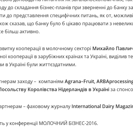
оду до складання бізнес-планів при зверненні до банку 
ти до представлення специфічних питань, як от, можлив
 також сказав, що банку було б цікаво працювати з нев
се більш активно.
озвитку кооперації в молочному секторі
Михайло Павлич
ної кооперації в зарубіжних країнах та Україні, виділив 
и в Україні були життєздатними.
ртнерам заходу – компаніям
Agrana
–
Fruit
,
ARBAprocessin
Посольству Королівства Нідерландів в Україні
за спонсо
партнерам – фаховому журналу
International
Dairy
Magazi
асть у конференції МОЛОЧНИЙ БІЗНЕС-2016.