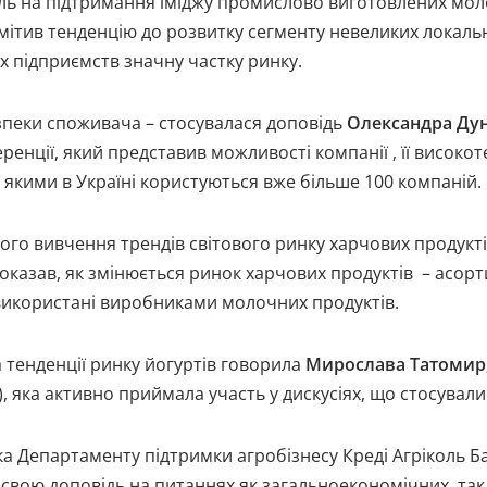
ль на підтримання іміджу промислово виготовлених моло
ідмітив тенденцію до розвитку сегменту невеликих локаль
х підприємств значну частку ринку.
езпеки споживача – стосувалася доповідь
Олександра Ду
ренції, який представив можливості компанії , її високо
 якими в Україні користуються вже більше 100 компаній.
ого вивчення трендів світового ринку харчових продукт
оказав, як змінюється ринок харчових продуктів – асортим
и використані виробниками молочних продуктів.
 тенденції ринку йогуртів говорила
Мирослава Татомир
, яка активно приймала участь у дискусіях, що стосувалис
ка Департаменту підтримки агробізнесу Креді Агріколь Б
ою доповідь на питаннях як загальноекономічних, так і 