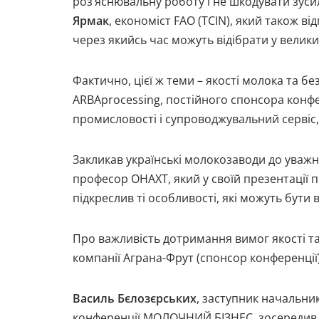
роз’яснювальну роботу і не шкодувати зуси
Ярмак
, економіст FAO (TCIN), який також в
через якийсь час можуть відібрати у велики
Фактично, цієї ж теми – якості молока та б
ARBAprocessing, постійного спонсора конфе
промисловості і супроводжувальний сервіс,
Закликав українські молокозаводи до уважн
професор ОНАХТ, який у своїй презентації п
підкреслив ті особливості, які можуть бут
Про важливість дотримання вимог якості та
компанії Аграна-Фрут (спонсор конференції)
Василь Бєлозєрських
, заступник начальни
конференції МОЛОЧНИЙ БІЗНЕС, зосередив св