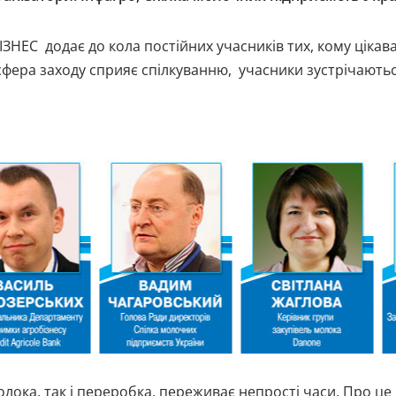
С додає до кола постійних учасників тих, кому цікава до
ера заходу сприяє спілкуванню, учасники зустрічаються 
лока, так і переробка, переживає непрості часи. Про ц