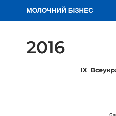
МОЛОЧНИЙ БІЗНЕС
Перейти
до
вмісту
2016
IX Всеукр
Орг