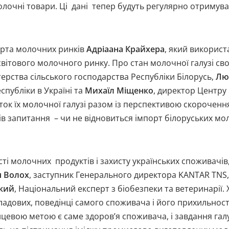
 молочні товари. Ці дані тепер будуть регулярно отрим
ерта молочних ринків
Адріаана Крайхера
, який використа
вітового молочного ринку. Про стан молочної галузі сво
ерства сільського господарства Республіки Білорусь,
Лю
спубліки в Україні та
Михаїл Міщенко
, директор Центру
ток їх молочної галузі разом із перспективою скорочення
 запитання – чи не відновиться імпорт білоруських мол
сті молочних продуктів і захисту українських споживачі
я Волох
, заступник Генерального директора KANTAR TNS
ький
, Національний експерт з біобезпеки та ветеринарії. 
кладових, поведінці самого споживача і його прихильнос
інцевою метою є саме здоров’я споживача, і завдання гал