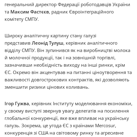
генеральний директор Федерації роботодавців України
та
Максим Фастєєв
, радник Євроінтеграційного
комітету СМПУ.
Широку аналітичну картину стану галузі
представив
Леонід Тулуш
, керівник аналітичного
відділу СМПУ. Він зупинився як на виробництві молока
й молочної продукції, так і на зовнішній торгівлі,
зазначивши необхідність виходу на інші ринки, крім
ЄС. Окремо він акцентував на питанні ціноутворення та
важливості довгострокових контрактів, які дозволяють
зменшити ризики цінових коливань.
Ігор Гужва
, керівник Інституту моделювання економіки,
у своєму виступі звернув увагу делегатів на посилення
глобальної конкуренції, яке вже впливає на українську
галузь. Зокрема, це угода ЄС з країнами Mercosur,
конкуренція зі США на світовому ринку та агресивне