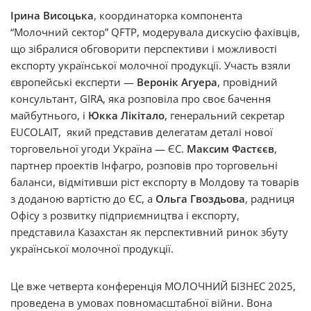
Ірина Висоцька
, координаторка компонента
“Молочний сектор” QFTP, модерувала дискусію фахівців,
що зібралися обговорити перспективи і можливості
експорту української молочної продукції. Участь взяли
європейські експерти —
Веронік Агуера
, провідний
консультант, GIRA, яка розповіла про своє бачення
майбутнього, і
Юкка Лікітало
, генеральний секретар
EUCOLAIT, який представив делегатам деталі нової
торговельної угоди Україна — ЄС.
Максим Фастєєв
,
партнер проектів Інфагро, розповів про торговельні
баланси, відмітивши ріст експорту в Молдову та товарів
з доданою вартістю до ЄС, а
Ольга Гвоздьова
, радниця
Офісу з розвитку підприємництва і експорту,
представила Казахстан як перспективний ринок збуту
української молочної продукції.
Це вже четверта конференція МОЛОЧНИЙ БІЗНЕС 2025,
проведена в умовах повномасштабної війни. Вона