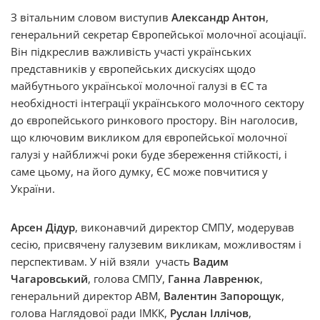
З вітальним словом виступив
Александр Антон
,
генеральний секретар Європейської молочної асоціації.
Він підкреслив важливість участі українських
представників у європейських дискусіях щодо
майбутнього української молочної галузі в ЄС та
необхідності інтеграції українського молочного сектору
до європейського ринкового простору. Він наголосив,
що ключовим викликом для європейської молочної
галузі у найближчі роки буде збереження стійкості, і
саме цьому, на його думку, ЄС може повчитися у
України.
Арсен Дідур
, виконавчий директор СМПУ, модерував
сесію, присвячену галузевим викликам, можливостям і
перспективам. У ній взяли участь
Вадим
Чагаровський
, голова СМПУ,
Ганна Лавренюк
,
генеральний директор АВМ,
Валентин Запорощук
,
голова Наглядової ради ІМКК,
Руслан Іллічов
,