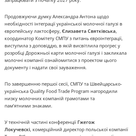
запрацювати з початку 2027 року.
Продовжуючи думку Александра Антона щодо
необхідності інтеграції української молочної галузі в
європейську лактосферу,
Єлизавета Святківська
,
координатор Комітету СМПУ з питань євроінтеграції,
виступила з доповіддю, в якій висвітлила прогрес у
розробці Дорожньої карти молочної галузі і закликала
молочні компанії ознайомитися з проектом цього
документу і надати свої зауваження.
По завершенню першої сесії, СМПУ та Швейцарсько-
українська Quality Food Trade Program нагородили
низку молочних компаній грамотами та
памʼятними знаками.
У технічній частині конференції
Гжегож
Локучевскі
, комерційний директор польської компанії