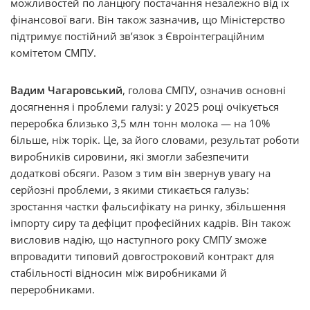
можливостей по ланцюгу постачання незалежно від їх
фінансової ваги. Він також зазначив, що Міністерство
підтримує постійний зв’язок з Євроінтеграційним
комітетом СМПУ.
Вадим Чагаровський
, голова СМПУ, означив основні
досягнення і проблеми галузі: у 2025 році очікується
переробка близько 3,5 млн тонн молока — на 10%
більше, ніж торік. Це, за його словами, результат роботи
виробників сировини, які змогли забезпечити
додаткові обсяги. Разом з тим він звернув увагу на
серйозні проблеми, з якими стикається галузь:
зростання частки фальсифікату на ринку, збільшення
імпорту сиру та дефіцит професійних кадрів. Він також
висловив надію, що наступного року СМПУ зможе
впровадити типовий довгостроковий контракт для
стабільності відносин між виробниками й
переробниками.