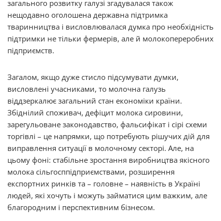
загального розвитку галузі згадувалася також
нещодавно оголошена державна підтримка
тваринництва і висловлювалася думка про необхідність
підтримки не тільки фермерів, але й молокопереробних
підприємств.
Загалом, якщо дуже стисло підсумувати думки,
висловлені учасниками, то молочна галузь
віддзеркалює загальний стан економіки країни.
Збіднілий споживач, дефіцит молока сировини,
зарегульоване законодавство, фальсифікат і сірі схеми
торгівлі – це напрямки, що потребують рішучих дій для
виправлення ситуації в молочному секторі. Але, на
цьому фоні: стабільне зростання виробництва якісного
молока сільгосппідприємствами, розширення
експортних ринків та – головне – наявність в Україні
людей, які хочуть і можуть займатися цим важким, але
благородним і перспективним бізнесом.