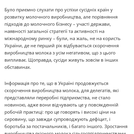
Було приємно слухати про успіхи сусідніх країн у
розвитку молочного виробництва, але порівняння
підходів до молочного бізнесу – участі держави,
наявності загальної стратегії та активності на
міжнародному ринку – були, на жаль, не на користь
України, де не перший рік відбувається скорочення
виробництва молока з усім негативом, що з цього
випливає. Щоправда, сусіди живуть зовсім в інших
обставинах.
Інформація про те, що в Україні продовжується
скорочення виробництва молока, для делегатів, які
представляли переробні підприємства, не стало
новиною, адже вони відчувають це у повсякденній
робочій практиці: про це говорять і високі ціни на
сировину, що завжди супроводжують дефіцит, і
боротьба за постачальників, і багато іншого. Зростання
виробництва якісного молока сільгосппідприємствами,