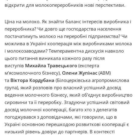
відкрити для молокопереробників нові перспективи.
Ціна на молоко. Як знайти баланс інтересів виробника і
переробника? Чи довго ще господарства населення
постачатимуть молоко на переробні підприємства? Чи
можлива в Україні кооперація між виробниками молока
і молокозаводами? Темпераментна дискусія навколо
цього питання виникала кожного разу після
виступів
Михайла Травецького
(експерта
м’ясомолочного бізнесу),
Олени Жупінас
(АВМ)
та
Віктора Кордубана
(Білоцерківська агропромислова
група), який розповів про власний успішний досвід
ведення молочного бізнесу, який об’єднує виробництво
сировини та її переробку. Згадуючи успішний світовий
досвід молочної кооперації, багато хто з делегатів
погоджувався з доповідачами, які говорили, що в
Україні основною перешкодою розвиткові кооперації є
низький рівень довіри до партнерів. В контексті