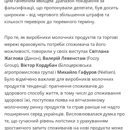
цим ганебним явищем. Діапазон покарання за
фальсифікації, що пропонували делегати, був досить
широким – від чергового збільшення штрафів та
кількості перевірок до тюремного терміну.
Про те, як виробники молочних продуктів та торгові
мережі враховують потреби споживача та його
можливості, говорили у своїх виступах
Світлана
Жаглова
(Данон),
Валерій Левенстам
(Fozzy
Group),
Віктор Кордубан
(Білоцерківська
агропромислова група) і
Михайло Гафуров
(Nielsen).
Було відмічено важливі для виробників молочних
продуктів тенденції: прагнення споживачів до
здорового способу життя, в тому числі до споживання
здорової їжі, поступова поява на вітчизняному
молочному ринку продуктів та страв раніше не надто
поширених серед українців. Висловлювалася думка про
те, що сучасний рівень логістики з урахуванням
зростаючого запиту споживачів на нові продукти може