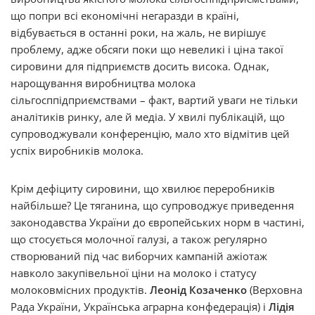
що попри всі економічні негаразди в країні,
відбувається в останні роки, на жаль, не вирішує
проблему, адже обсяги поки що невеликі і ціна такої
сировини для підприємств досить висока. Однак,
нарощування виробництва молока
сільгосппідприємствами – факт, вартий уваги не тільки
аналітиків ринку, але й медіа. У хвилі публікацій, що
супроводжували конференцію, мало хто відмітив цей
успіх виробників молока.
Крім дефіциту сировини, що хвилює переробників
найбільше? Це тяганина, що супроводжує приведення
законодавства України до європейських норм в частині,
що стосується молочної галузі, а також регулярно
створюваний під час виборчих кампаній ажіотаж
навколо закупівельної ціни на молоко і статусу
молоковмісних продуктів.
Леонід Козаченко
(Верховна
Рада України, Українська аграрна конфедерація) і
Лідія