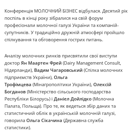
Конференція МОЛОЧНИЙ БІЗНЕС відбулася. Десятий рік
поспіль в кінці року зібралися на свій форум
професіонали молочної галузі України та компаній-
супутників. У традиційно дружній атмосфері пройшло
спілкування та обговорення гострих питань.
Аналізу молочних ринків присвятили свої виступи
доктор
Ян Маартен Фрей
(Dairy Management Consult,
Нідерланди),
Вадим Чагаровський
(Спілка молочних
підприємств України),
Ольга
Трофімцева
(Мінагрополітики України),
Олексій
Богданов
(Міністерство сільського господарства
Республіки Білорусь) і
Даніел Дойлідко
(Молочна
Палата, Польща). Про те, як ведеться збір даних та
статистичний облік в українській молочній галузі,
говорила
Ольга Сікачина
(Державна служба
статистики).