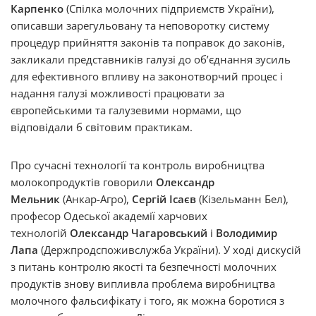
Карпенко
(Спілка молочних підприємств України),
описавши зарегульовану та неповоротку систему
процедур прийняття законів та поправок до законів,
закликали представників галузі до об’єднання зусиль
для ефективного впливу на законотворчий процес і
надання галузі можливості працювати за
європейськими та галузевими нормами, що
відповідали б світовим практикам.
Про сучасні технології та контроль виробництва
молокопродуктів говорили
Олександр
Мельник
(Анкар-Агро),
Сергій Ісаєв
(Кізельманн Бел),
професор Одеської академії харчових
технологій
Олександр Чагаровський
і
Володимир
Лапа
(Держпродспоживслужба України). У ході дискусій
з питань контролю якості та безпечності молочних
продуктів знову випливла проблема виробництва
молочного фальсифікату і того, як можна боротися з