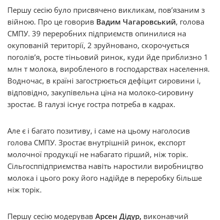
Першу сесію було присвячено викликам, повʼязаним з
війною. Про це говорив
Вадим Чагаровський
, голова
СМПУ. 39 переробних підприємств опинилися на
окупованій території, 2 зруйновано, скорочується
поголівʼя, росте тіньовий ринок, куди йде приблизно 1
млн т молока, виробленого в господарствах населення.
Водночас, в країні загострюється дефіцит сировини і,
відповідно, закупівельна ціна на молоко-сировину
зростає. В галузі існує гостра потреба в кадрах.
Але є і багато позитиву, і саме на цьому наголосив
голова СМПУ. Зростає внутрішній ринок, експорт
молочної продукції не набагато гірший, ніж торік.
Сільгосппідприємства навіть наростили виробництво
молока і цього року його надійде в переробку більше
ніж торік.
Першу сесію модерував
Арсен Дідур,
виконавчий