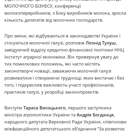
МОЛОЧНОГО БІЗНЕСУ, конференції
молокопереробників, з боку виробників молока, зросла
кількість делегатів від молочних господарств.
Про зміни, які відбуваються в законодавстві України і
стосуються молочної галузі, розповів
Леонід Тулуш
,
завідуючий відділу кредитно-фінансової політики ННЦ
Інститут аграрної економіки. Він привернув увагу до
тих помилкових положень, які часто містять
законотворчі новації, заважаючи молочній галузі
розвиватися і створюючи труднощі, яких вистачає і без
того, і підкреслив важливість участі професіоналів,
практиків галузі, у розробці законопроектів.
Виступи
Тараса Висоцького
, першого заступника
міністра агрополітики України та
Андрія Богданця
,
народного депутата Верховної Ради України, співголови
міжфракційного депутатського об’єднання “За розвиток