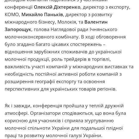
конференції
Олексій Діхтеренко
, директор з експорту,
КОМО,
Михайло Паньків
, директор з розвитку
міжнародного бізнесу, Молокія, та
Валентин
Запорощук
, голова Наглядової ради Ічнянського
молочноконсервного комбінату. В ході обговорення
було згадано багато цікавих спостережень –
відношення зарубіжних споживачів до української
молочної продукції, роль трейдерів в торгівлі,
важливість участі компаній у міжнародних виставках та
необхідність постійної активної роботи компаній з
розширення географії експорту та освоєння
перспективних для українських товарів регіонів.
Як і завжди, конференція пройшла у теплій дружній
атмосфері. Організатори сподіваються, що вона була
корисною для учасників і сприяла згуртуванню
молочної спільноти України для подальшої плідної
праці та розвитку молочної галузі України.