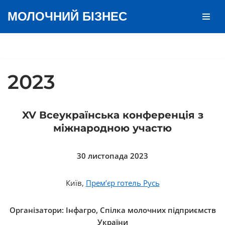
МОЛОЧНИЙ БІЗНЕС
Перейти
до
вмісту
2023
XV Всеукраїнська конференція з
міжнародною участю
30 листопада 2023
Київ,
Премʼєр готель Русь
Організатори: Інфагро, Спілка молочних підприємств
України