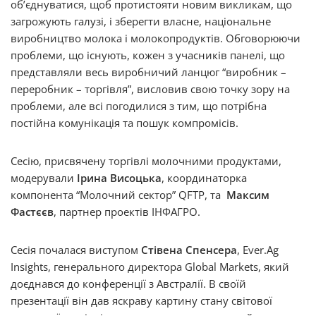
обʼєднуватися, щоб протистояти новим викликам, що
загрожують галузі, і зберегти власне, національне
виробництво молока і молокопродуктів. Обговорюючи
проблеми, що існують, кожен з учасників панелі, що
представляли весь виробничий ланцюг “виробник –
переробник – торгівля”, висловив свою точку зору на
проблеми, але всі погодилися з тим, що потрібна
постійна комунікація та пошук компромісів.
Сесію, присвячену торгівлі молочними продуктами,
модерували
Ірина Висоцька
, координаторка
компонента “Молочний сектор” QFTP, та
Максим
Фастєєв
, партнер проектів ІНФАГРО.
Сесія почалася виступом
Стівена Спенсера
, Ever.Ag
Insights, генерального директора Global Markets, який
доєднався до конференції з Австралії. В своїй
презентації він дав яскраву картину стану світової