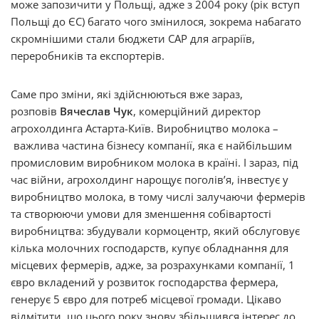
може запозичити у Польщі, адже з 2004 року (рік вступ
Польщі до ЄС) багато чого змінилося, зокрема набагато
скромнішими стали бюджети САР для аграріїв,
переробників та експортерів.
Саме про зміни, які здійснюються вже зараз,
розповів
Вячеслав Чук
, комерційний директор
агрохолдинга Астарта-Київ. Виробництво молока –
важлива частина бізнесу компанії, яка є найбільшим
промисловим виробником молока в країні. І зараз, під
час війни, агрохолдинг нарощує поголівʼя, інвестує у
виробництво молока, в тому числі залучаючи фермерів
та створюючи умови для зменшення собівартості
виробництва: збудували кормоцентр, який обслуговує
кілька молочних господарств, купує обладнання для
місцевих фермерів, адже, за розрахунками компанії, 1
євро вкладений у розвиток господарства фермера,
генерує 5 євро для потреб місцевої громади. Цікаво
відмітити, що цього року знову збільшився інтерес до