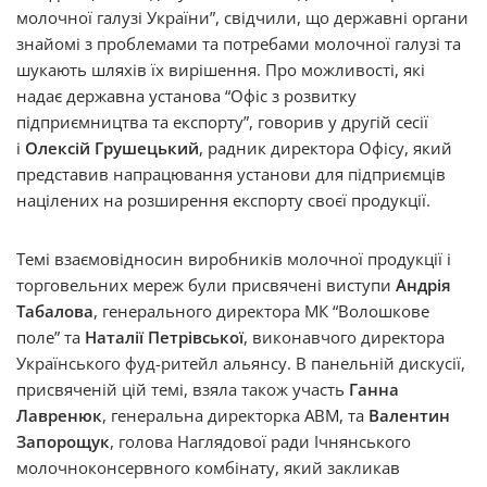
молочної галузі України”, свідчили, що державні органи
знайомі з проблемами та потребами молочної галузі та
шукають шляхів їх вирішення. Про можливості, які
надає державна установа “Офіс з розвитку
підприємництва та експорту”, говорив у другій сесії
і
Олексій Грушецький
, радник директора Офісу, який
представив напрацювання установи для підприємців
націлених на розширення експорту своєї продукції.
Темі взаємовідносин виробників молочної продукції і
торговельних мереж були присвячені виступи
Андрія
Табалова
, генерального директора МК “Волошкове
поле” та
Наталії Петрівської
, виконавчого директора
Українського фуд-ритейл альянсу. В панельній дискусії,
присвяченій цій темі, взяла також участь
Ганна
Лавренюк
, генеральна директорка АВМ, та
Валентин
Запорощук
, голова Наглядової ради Ічнянського
молочноконсервного комбінату, який закликав