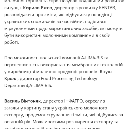
молочної торгівлі та спрогнозував подальший розвиток
ситуації.
Кирило Єжов
, директор з розвитку KANTAR,
розповідаючи про зміни, які відбулися у поведінці
українських споживачів за час війни, поділився
міркуваннями щодо маркетингових засобів, які можуть
бути використані молочними компаніями в своїй
роботі.
Про можливості польської компанії A-LIMA-ВIS та
перспективність використання мембранних технологій
у виробництві молочної продукції розповів
Януш
Кролл
, директор Food Processing Technology
Department,A-LIMA-ВIS.
Василь Вінтоняк
,
директор ІНФАГРО, окреслив
загальну картину стану українського молочного
експорту, продемонструвавши ті зміни, які відбулися за
останній рік. Можливостями розширення експорту та
досвідом компаній поділилися з учасниками