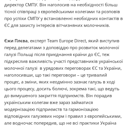
директор СМПУ. Він наголосив на необхідності більш
тісної співпраці з європейськими колегами та розповів
про успіхи СМПУ у встановленні необхідних контактів в
ЄС для захисту інтересів вітчизняних молочників.
Єжи Плєва
, експерт Team Europe Direct, який виступив
перед делегатами з доповіддю про розвиток молочної
галузі Польщі після приєднання країни до ЄС, теж
підкреслив важливість участі представників української
молочної галузі в урядових переговорах ЄС та України,
наголосивши, що такі переговори – це тривалий
процес, а зміни, яких неодмінно зазнає галузь в ході
цього процесу, досить болючі, зокрема такі, що ведуть
до вимушеного закриття підприємств. Він порадив
українським колегам вже зараз займатися
модернізацією підприємств та гармонізацією
відповідних галузевих норм і правил з європейськими,
але водночас попередив, що не всі практики Україна